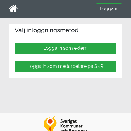
Logga in
Välkommen till SKR:s 
Välj inloggningsmetod